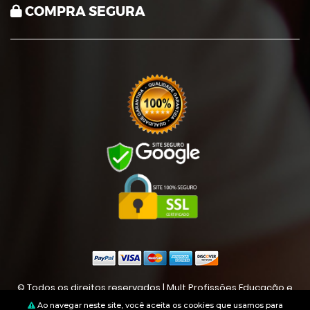
COMPRA SEGURA
© Todos os direitos reservados | Mult Profissões Educação e
Profissão | CNPJ: 45403670000197
Ao navegar neste site, você aceita os cookies que usamos para