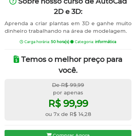
Sobre nosso curso de AutoCad
2D e 3D:
Aprenda a criar plantas em 3D e ganhe muito
dinheiro trabalhando na área de modelagem.
Carga horária:
50 hora(s)
Categoria:
informática
Temos o melhor preço para
você.
De R$ 99,99
por apenas
R$ 99,99
ou 7x de R$ 14,28
Comprar Agora